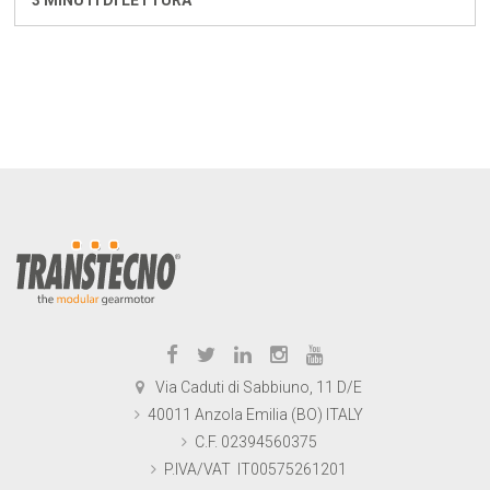
3 MINUTI DI LETTURA
Via Caduti di Sabbiuno, 11 D/E
40011 Anzola Emilia (BO) ITALY
C.F. 02394560375
P.IVA/VAT IT00575261201